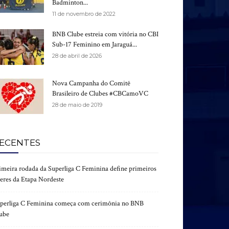
Badminton...
11 de novembro de 2022
BNB Clube estreia com vitória no CBI
Sub-17 Feminino em Jaraguá...
28 de abril de 2026
Nova Campanha do Comitê
Brasileiro de Clubes #CBCamoVC
28 de maio de 2019
ECENTES
imeira rodada da Superliga C Feminina define primeiros
deres da Etapa Nordeste
perliga C Feminina começa com cerimônia no BNB
ube