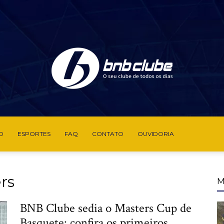
O
ESPORTES
FAQ
CONTATO
OUVIDORIA
BNB
rs
M
BNB Clube sedia o Masters Cup de
Clube
Basquete: confira os primeiros