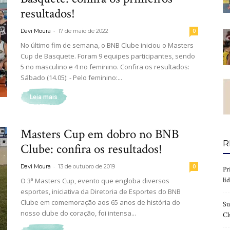
resultados!
-
Davi Moura
17 de maio de 2022
0
No último fim de semana, o BNB Clube iniciou o Masters
Cup de Basquete. Foram 9 equipes participantes, sendo
de
5 no masculino e 4 no feminino. Confira os resultados:
Sábado (14.05): - Pelo feminino:...
Leia mais
Fortaleza
Masters Cup em dobro no BNB
R
Clube: confira os resultados!
-
Davi Moura
13 de outubro de 2019
0
Pr
lí
O 3ª Masters Cup, evento que engloba diversos
esportes, iniciativa da Diretoria de Esportes do BNB
Clube em comemoração aos 65 anos de história do
Su
nosso clube do coração, foi intensa...
Cl