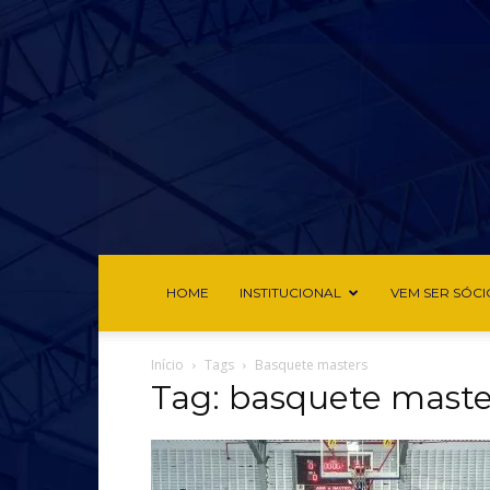
HOME
INSTITUCIONAL
VEM SER SÓCI
Início
Tags
Basquete masters
Tag: basquete maste