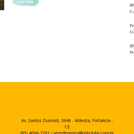
Leia mais
BN
C 
Pr
Ci
BN
Pr
Av. Santos Dumont, 3646 - Aldeota, Fortaleza -
CE
(85) 4006-7201 / atendimento@bnbclube.com.br