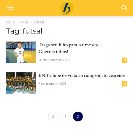
Início
Tags
Futsal
Tag: futsal
Traga seu filho para o time dos
Guerreirinhos!
26 de junho de 2019
0
BNB Clube de volta ao campeonato cearense
6 de maio de 2019
0
1
2