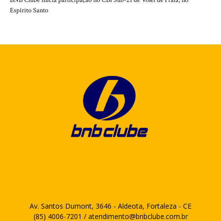
BNB Clube inicia participação no CBI Sub-21 de Vôlei de Praia, no
Espírito Santo
Av. Santos Dumont, 3646 - Aldeota, Fortaleza - CE
(85) 4006-7201 / atendimento@bnbclube.com.br