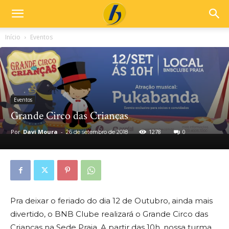
Início
Eventos
Eventos
Grande Circo das Crianças
Por
Davi Moura
-
1278
0
26 de setembro de 2018
Pra deixar o feriado do dia 12 de Outubro, ainda mais
divertido, o BNB Clube realizará o Grande Circo das
Crianças na Sede Praia. A partir das 10h, nossa turma