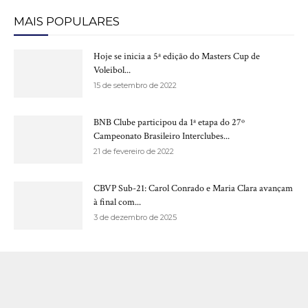
MAIS POPULARES
Hoje se inicia a 5ª edição do Masters Cup de
Voleibol...
15 de setembro de 2022
BNB Clube participou da 1ª etapa do 27º
Campeonato Brasileiro Interclubes...
21 de fevereiro de 2022
CBVP Sub-21: Carol Conrado e Maria Clara avançam
à final com...
3 de dezembro de 2025
RECENTES
Primeira rodada da Superliga C Feminina define primeiros líderes da
Etapa Nordeste