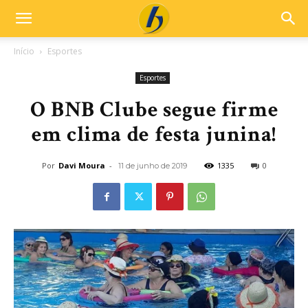
Início
Esportes
Esportes
O BNB Clube segue firme
em clima de festa junina!
Por
Davi Moura
-
1335
0
11 de junho de 2019