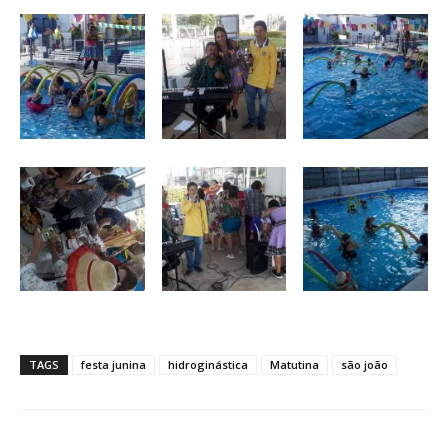
TAGS
festa junina
hidroginástica
Matutina
são joão