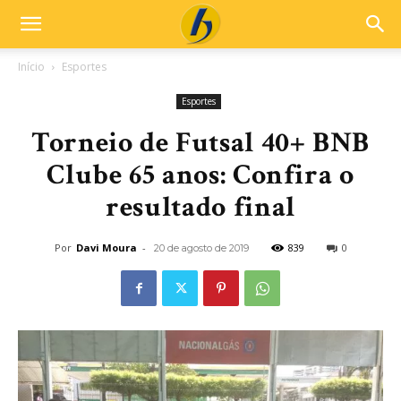
Início
Esportes
Esportes
Torneio de Futsal 40+ BNB
Clube 65 anos: Confira o
resultado final
Por
Davi Moura
-
839
0
20 de agosto de 2019