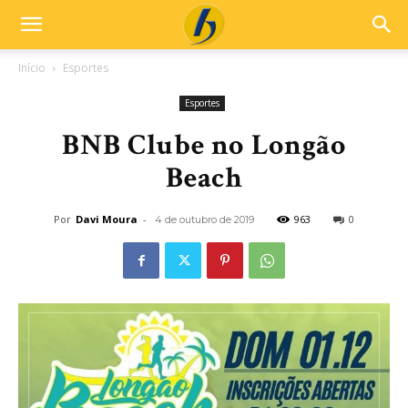
Início
Esportes
Esportes
BNB Clube no Longão
Beach
Por
Davi Moura
-
963
0
4 de outubro de 2019