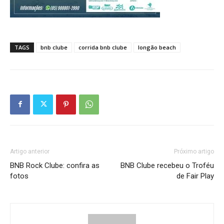
TAGS
bnb clube
corrida bnb clube
longão beach
Artigo anterior
Próximo artigo
BNB Rock Clube: confira as
BNB Clube recebeu o Troféu
fotos
de Fair Play