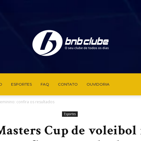
O
ESPORTES
FAQ
CONTATO
OUVIDORIA
BNB
feminino: confira os resultados
Esportes
Masters Cup de voleibol
Clube