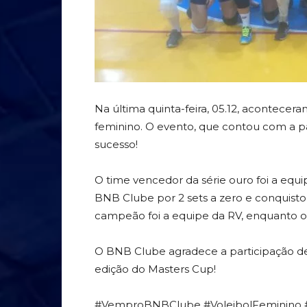
Na última quinta-feira, 05.12, acontecera
feminino. O evento, que contou com a p
sucesso!
O time vencedor da série ouro foi a equ
BNB Clube por 2 sets a zero e conquistou
campeão foi a equipe da RV, enquanto o v
O BNB Clube agradece a participação d
edição do Masters Cup!
#VemproBNBClube #VoleibolFeminino #