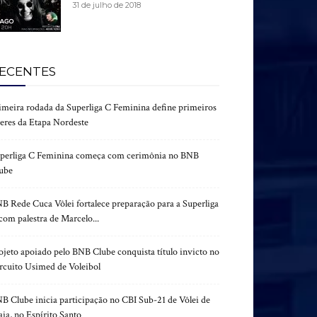
31 de julho de 2018
ECENTES
imeira rodada da Superliga C Feminina define primeiros
deres da Etapa Nordeste
perliga C Feminina começa com cerimônia no BNB
ube
B Rede Cuca Vôlei fortalece preparação para a Superliga
com palestra de Marcelo...
ojeto apoiado pelo BNB Clube conquista título invicto no
rcuito Usimed de Voleibol
B Clube inicia participação no CBI Sub-21 de Vôlei de
aia, no Espírito Santo