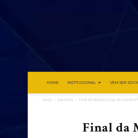
HOME
INSTITUCIONAL
VEM SER SÓCI
Início
Esportes
Final da Masters Cup de voleibol 
Final da 