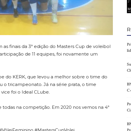
R
Pr
m as finais da 3ª edição do Masters Cup de voleibol
lí
articipação de 11 equipes, foi novamente um
Su
Cl
ipe do KERK, que levou a melhor sobre o time do
 o tricampeonato. Já na série prata, o time
BN
C 
ice foi o Ideal CLube.
Pr
e todas na competição. Em 2020 nos vemos na 4ª
Ci
BN
VôleiFeminino #MastersCupVolei
Pr