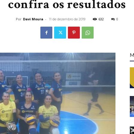
confira os resultados
Por
Davi Moura
-
632
0
11 de dezembro de 2019
de
M
Fortaleza