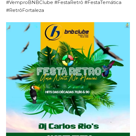
#VemproBNBClube #FestaRetrô #FestaTemática
#RetrôFortaleza