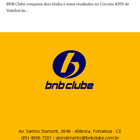
BNB Clube conquista dois títulos e soma resultados no Circuito KNN de
Voleibol de...
Av. Santos Dumont, 3646 - Aldeota, Fortaleza - CE
(85) 4006-7201 / atendimento@bnbclube.com.br