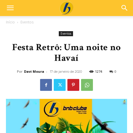
Início
Eventos
Eventos
Festa Retrô: Uma noite no
Havaí
Por
Davi Moura
-
1274
0
17 de janeiro de 2020