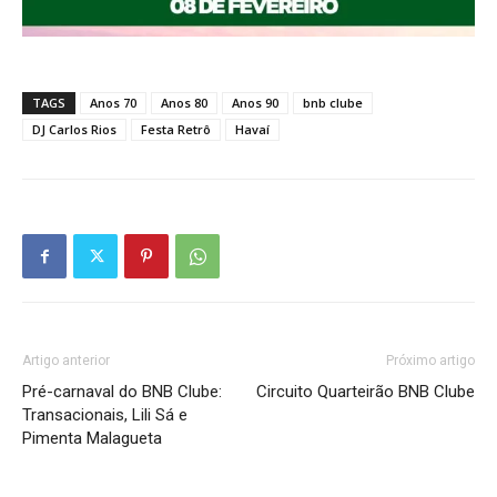
TAGS
Anos 70
Anos 80
Anos 90
bnb clube
DJ Carlos Rios
Festa Retrô
Havaí
Artigo anterior
Próximo artigo
Pré-carnaval do BNB Clube:
Circuito Quarteirão BNB Clube
Transacionais, Lili Sá e
Pimenta Malagueta