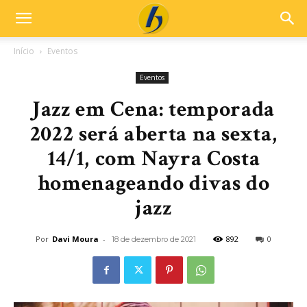
Início
Eventos
Eventos
Jazz em Cena: temporada
2022 será aberta na sexta,
14/1, com Nayra Costa
homenageando divas do
jazz
Por
Davi Moura
-
892
0
18 de dezembro de 2021