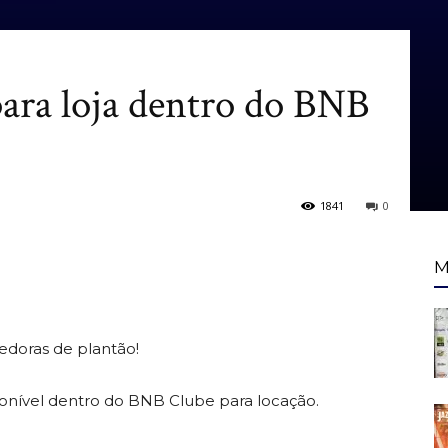
para loja dentro do BNB
1841
0
M
doras de plantão!
nível dentro do BNB Clube para locação.