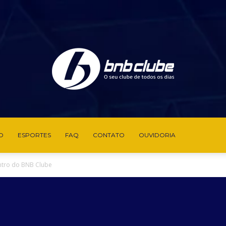
O
ESPORTES
FAQ
CONTATO
OUVIDORIA
BNB
entro do BNB Clube
Clube