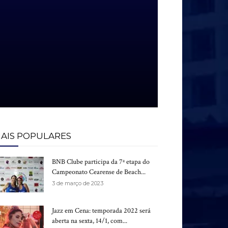
AIS POPULARES
BNB Clube participa da 7ª etapa do
Campeonato Cearense de Beach...
3 de março de 2023
Jazz em Cena: temporada 2022 será
aberta na sexta, 14/1, com...