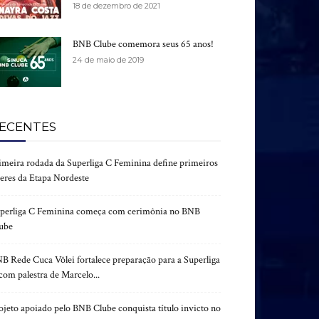
18 de dezembro de 2021
BNB Clube comemora seus 65 anos!
24 de maio de 2019
ECENTES
imeira rodada da Superliga C Feminina define primeiros
deres da Etapa Nordeste
perliga C Feminina começa com cerimônia no BNB
ube
B Rede Cuca Vôlei fortalece preparação para a Superliga
com palestra de Marcelo...
ojeto apoiado pelo BNB Clube conquista título invicto no