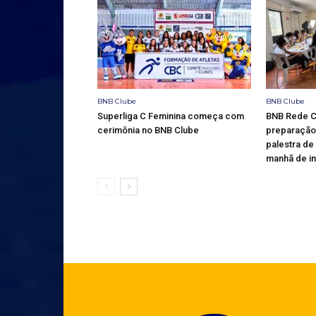
BNB Clube
BNB Clube
Superliga C Feminina começa com
BNB Rede Cu
cerimônia no BNB Clube
preparação 
palestra de
manhã de i