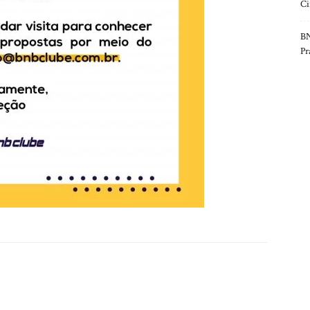
Ci
BN
Pr