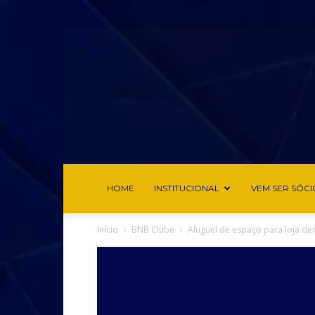
HOME
INSTITUCIONAL
VEM SER SÓCI
Início
BNB Clube
Aluguel de espaço para loja d