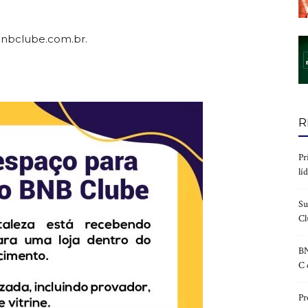
bnbclube.com.br.
R
Pr
lí
Su
Cl
BN
C 
Pr