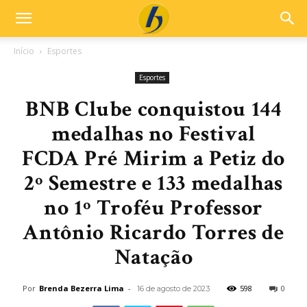
Início
Esportes
Esportes
BNB Clube conquistou 144
medalhas no Festival
FCDA Pré Mirim a Petiz do
2º Semestre e 133 medalhas
no 1º Troféu Professor
Antônio Ricardo Torres de
Natação
Por
Brenda Bezerra Lima
-
598
0
16 de agosto de 2023