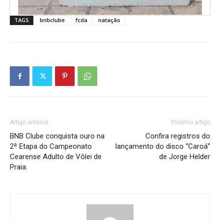
TAGS
bnbclube
fcda
natação
Artigo anterior
Próximo artigo
BNB Clube conquista ouro na
Confira registros do
2ª Etapa do Campeonato
lançamento do disco “Caroá”
Cearense Adulto de Vôlei de
de Jorge Helder
Praia.