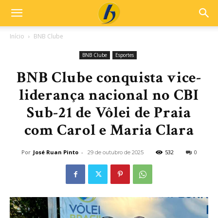
Início
BNB Clube
BNB Clube
Esportes
BNB Clube conquista vice-
liderança nacional no CBI
Sub-21 de Vôlei de Praia
com Carol e Maria Clara
Por
José Ruan Pinto
-
532
0
29 de outubro de 2025