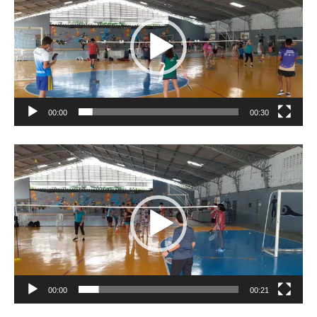
vídeo
00:00
00:30
Tocador
de
vídeo
00:00
00:21