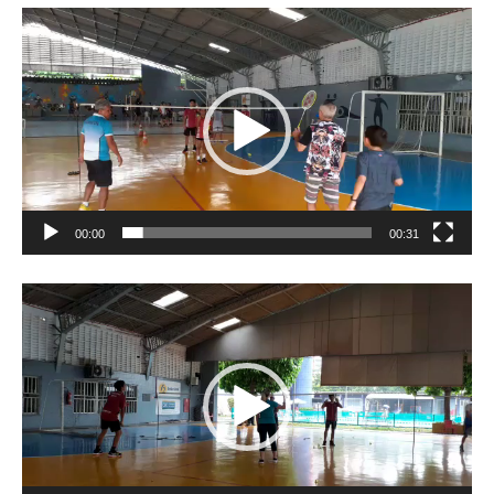
Tocador
de
vídeo
00:00
00:31
Tocador
de
vídeo