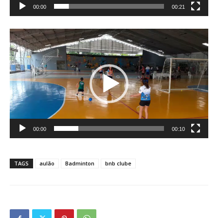
00:00
00:21
Tocador
de
vídeo
00:00
00:10
TAGS
aulão
Badminton
bnb clube