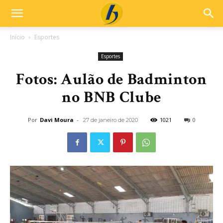
Início
Esportes
Esportes
Fotos: Aulão de Badminton
no BNB Clube
Por
Davi Moura
-
1021
0
27 de janeiro de 2020