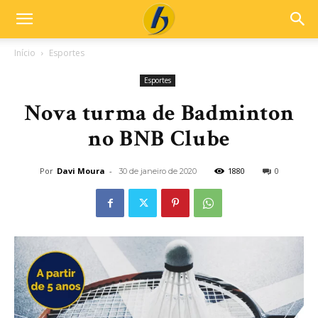
Início
Esportes
Esportes
Nova turma de Badminton
no BNB Clube
Por
Davi Moura
-
1880
0
30 de janeiro de 2020