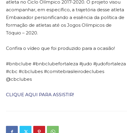
atleta no Ciclo Olímpico 2017-2020. O projeto visou
acompanhar, em específico, a trajetória desse atleta
Embaixador personificando a essência da política de
formação de atletas até os Jogos Olímpicos de
Tóquio – 2020.
Confira o vídeo que foi produzido para a ocasião!
#bnbclube #bnbclubefortaleza #judo #judofortaleza
#cbc #cbclubes #comitebrasileirodeclubes
@cbclubes
CLIQUE AQUI PARA ASSISTIR!