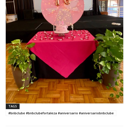
TAGS
#bnbclube #bnbclubefortaleza #aniversario #aniversariobnbclube