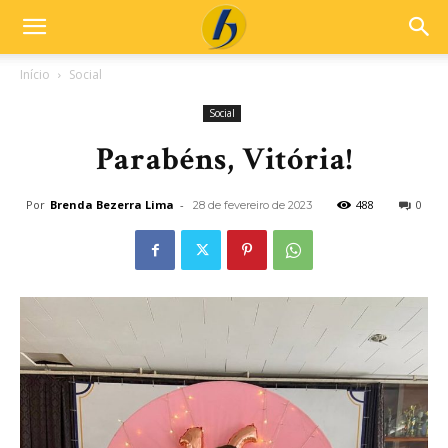
Início
Social
Social
Parabéns, Vitória!
Por
Brenda Bezerra Lima
-
488
0
28 de fevereiro de 2023