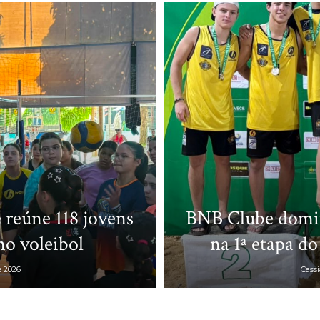
de
Fortaleza
 reúne 118 jovens
BNB Clube domin
o voleibol
na 1ª etapa do
e 2026
Cass