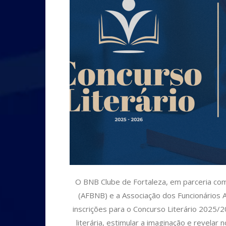
O BNB Clube de Fortaleza, em parceria co
(AFBNB) e a Associação dos Funcionários
inscrições para o Concurso Literário 2025/20
literária, estimular a imaginação e revelar