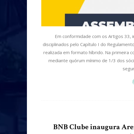
Em conformidade com os Artigos 33, inc
disciplinados pelo Capítulo I do Regulament
realizada em formato híbrido. Na primeira c
mediante quórum mínimo de 1/3 dos sócio
segun
BNB Clube inaugura Aren