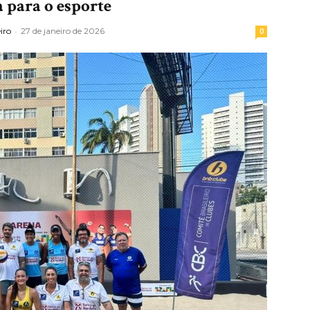
a para o esporte
iro
-
27 de janeiro de 2026
0