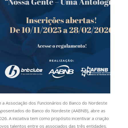
m a Associação dos Funcionários do Banco do Nordeste
 Aposentados do Banco do Nordeste (AABNB), abre as
26. A iniciativa tem como propósito incentivar a criação
 novos talentos entre os associados das três entidades.