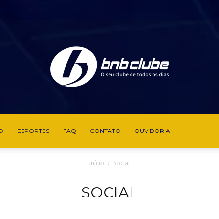
O
ESPORTES
FAQ
CONTATO
OUVIDORIA
BNB
Início
Social
SOCIAL
Clube