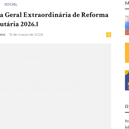
M
SOCIAL
a Geral Extraordinária de Reforma
utária 2026.1
iro
-
13 de março de 2026
0
R
Pr
lí