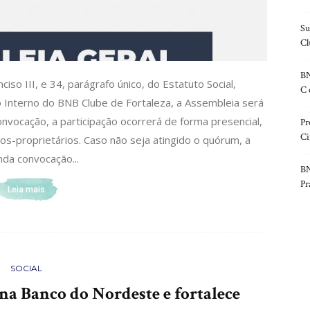
Su
Cl
BN
iso III, e 34, parágrafo único, do Estatuto Social,
C 
o Interno do BNB Clube de Fortaleza, a Assembleia será
onvocação, a participação ocorrerá de forma presencial,
Pr
Ci
s-proprietários. Caso não seja atingido o quórum, a
da convocação...
BN
Pr
Leia mais
SOCIAL
a Banco do Nordeste e fortalece