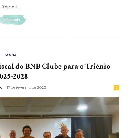
Seja em...
Leia mais
SOCIAL
scal do BNB Clube para o Triênio
025-2028
ro
-
17 de fevereiro de 2025
0