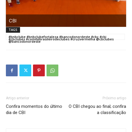
CBI
TAGS
#bnbclube #bnbclubefortaleza #bancodonordeste #cbc #cbi
#cbclubes #comitebrasileirodeclubes #cruzvermelha @cbclubes
@bancodonordeste
Artigo anterior
Próximo artigo
Confira momentos do último
O CBI chegou ao final; confira
dia de CBI
a classificação