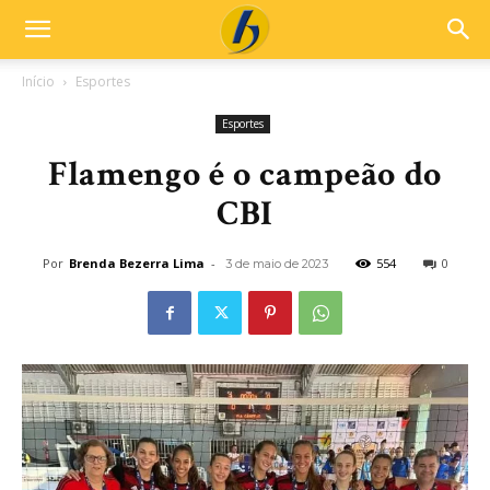
Início
Esportes
Esportes
Flamengo é o campeão do
CBI
Por
Brenda Bezerra Lima
-
554
0
3 de maio de 2023