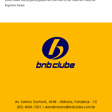
BNB Clube inicia participação no CBI Sub-21 de Vôlei de Praia, no
Espírito Santo
Av. Santos Dumont, 3646 - Aldeota, Fortaleza - CE
(85) 4006-7201 / atendimento@bnbclube.com.br