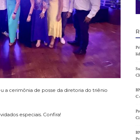
R
Pr
lí
Su
Cl
eu a cerimônia de posse da diretoria do triênio
BN
C 
Pr
idados especiais. Confira!
Ci
BN
Pr