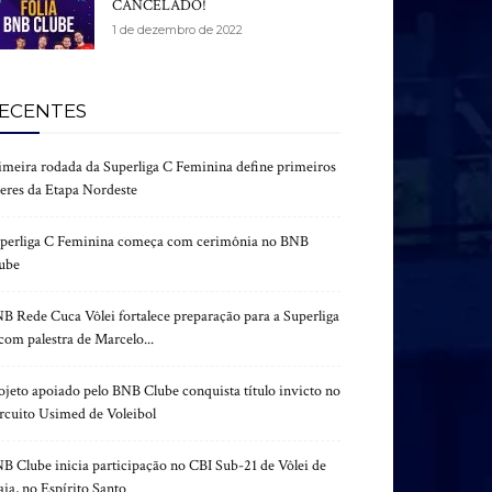
CANCELADO!
1 de dezembro de 2022
ECENTES
imeira rodada da Superliga C Feminina define primeiros
deres da Etapa Nordeste
perliga C Feminina começa com cerimônia no BNB
ube
B Rede Cuca Vôlei fortalece preparação para a Superliga
com palestra de Marcelo...
ojeto apoiado pelo BNB Clube conquista título invicto no
rcuito Usimed de Voleibol
B Clube inicia participação no CBI Sub-21 de Vôlei de
aia, no Espírito Santo