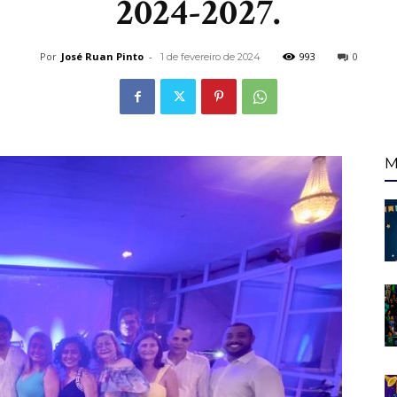
2024-2027.
Por
José Ruan Pinto
-
993
0
1 de fevereiro de 2024
de
M
Fortaleza