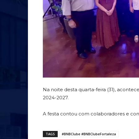
Na noite desta quarta-feira (31), acontec
2024-2027.
A festa contou com colaboradores e conv
TAGS
#BNBClube #BNBClubeFortaleza