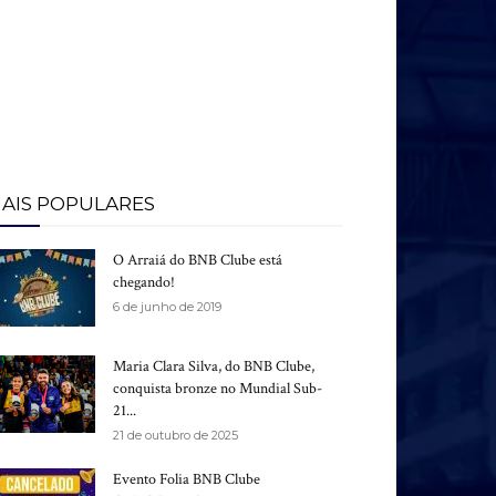
AIS POPULARES
O Arraiá do BNB Clube está
chegando!
6 de junho de 2019
Maria Clara Silva, do BNB Clube,
conquista bronze no Mundial Sub-
21...
21 de outubro de 2025
Evento Folia BNB Clube