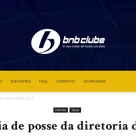
O
ESPORTES
FAQ
CONTATO
OUVIDORIA
BNB
o triênio 2024-2027.
Eventos
Social
 de posse da diretoria 
Clube