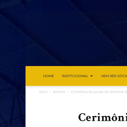
HOME
INSTITUCIONAL
VEM SER SÓCI
Início
Eventos
Cerimônia de posse da diretoria d
Cerimônia