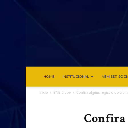
HOME
INSTITUCIONAL
VEM SER SÓCI
Início
BNB Clube
Confira alguns registro do últim
Confira 