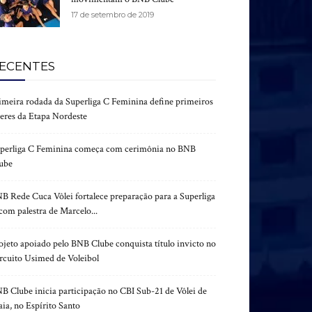
17 de setembro de 2019
ECENTES
imeira rodada da Superliga C Feminina define primeiros
deres da Etapa Nordeste
perliga C Feminina começa com cerimônia no BNB
ube
B Rede Cuca Vôlei fortalece preparação para a Superliga
com palestra de Marcelo...
ojeto apoiado pelo BNB Clube conquista título invicto no
rcuito Usimed de Voleibol
B Clube inicia participação no CBI Sub-21 de Vôlei de
aia, no Espírito Santo