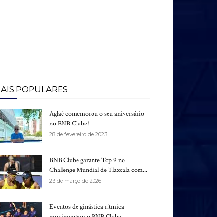
AIS POPULARES
Aglaê comemorou o seu aniversário
no BNB Clube!
28 de fevereiro de 2023
BNB Clube garante Top 9 no
Challenge Mundial de Tlaxcala com...
23 de março de 2026
Eventos de ginástica rítmica
movimentam o BNB Clube