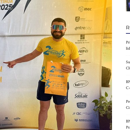
R
Pr
lí
Su
Cl
BN
C 
Pr
Ci
BN
Pr