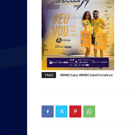
TAGS
#BNBClube #BNBClubeFortaleza