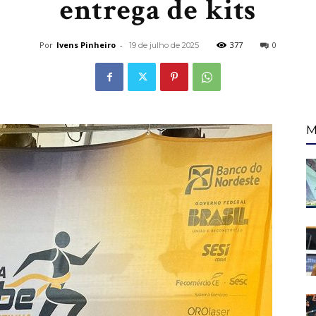
entrega de kits
Por
Ivens Pinheiro
-
377
0
19 de julho de 2025
de
M
Fortaleza