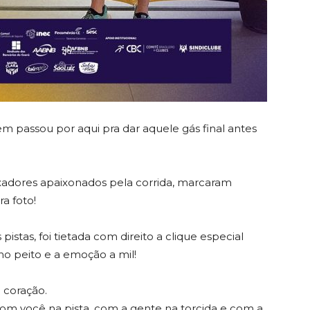
uem passou por aqui pra dar aquele gás final antes
xadores apaixonados pela corrida, marcaram
a foto!
istas, foi tietada com direito a clique especial
o peito e a emoção a mil!
o coração.
om você na pista, com a gente na torcida e com a