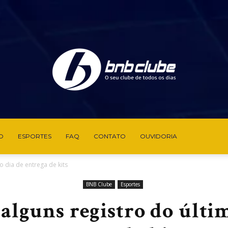
O
ESPORTES
FAQ
CONTATO
OUVIDORIA
BNB
o dia de entrega de kits
BNB Clube
Esportes
alguns registro do últi
Clube