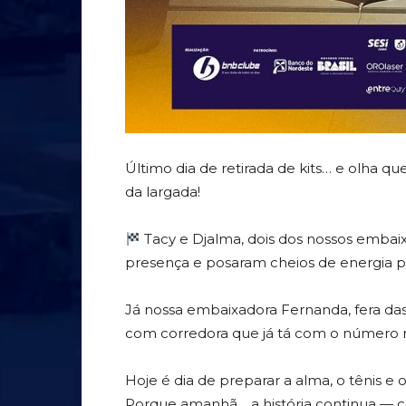
Último dia de retirada de kits… e olha q
da largada!
Tacy e Djalma, dois dos nossos embai
presença e posaram cheios de energia pr
Já nossa embaixadora Fernanda, fera das p
com corredora que já tá com o número n
Hoje é dia de preparar a alma, o tênis e 
Porque amanhã… a história continua — c