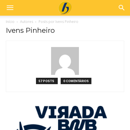
Início
Autores
Posts por Ivens Pinheiro
Ivens Pinheiro
57 POSTS
0 COMENTÁRIOS