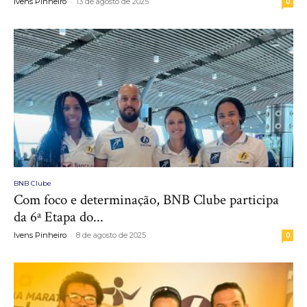
-
Ivens Pinheiro
13 de agosto de 2025
0
BNB Clube
Com foco e determinação, BNB Clube participa
da 6ª Etapa do...
-
Ivens Pinheiro
8 de agosto de 2025
0