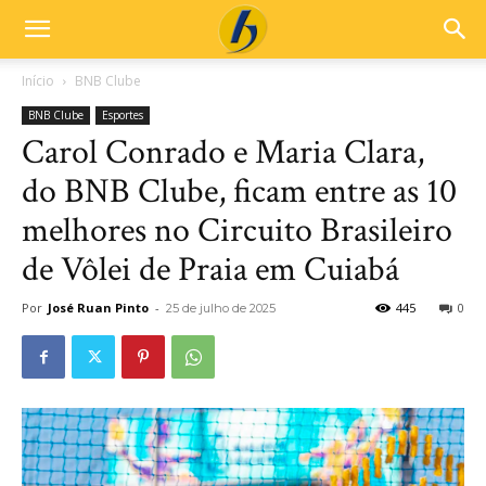
Início
BNB Clube
BNB Clube
Esportes
Carol Conrado e Maria Clara,
do BNB Clube, ficam entre as 10
melhores no Circuito Brasileiro
de Vôlei de Praia em Cuiabá
Por
José Ruan Pinto
-
445
0
25 de julho de 2025