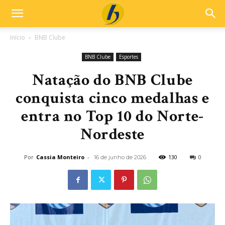
Início
BNB Clube
BNB Clube
Esportes
Natação do BNB Clube
conquista cinco medalhas e
entra no Top 10 do Norte-
Nordeste
Por
Cassia Monteiro
-
130
0
16 de junho de 2026