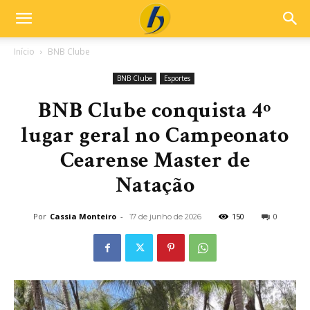
Início
BNB Clube
BNB Clube
Esportes
BNB Clube conquista 4º
lugar geral no Campeonato
Cearense Master de
Natação
Por
Cassia Monteiro
-
150
0
17 de junho de 2026