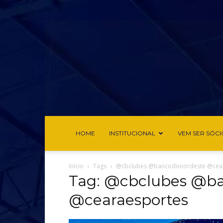
HOME
INSTITUCIONAL
VEM SER SÓCI
Início
Tags
@cbclubes @bancodonordeste @cea
Tag: @cbclubes @b
@cearaesportes