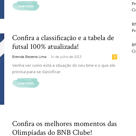
Pr
Leia mais
Ci
BN
Pr
Confira a classificação e a tabela de
futsal 100% atualizada!
BN
Ci
-
Brenda Bezerra Lima
14 de julho de 2023
0
Venha ver como está a situação do seu time e o que ele
precisa para se classificar.
Leia mais
Confira os melhores momentos das
Olimpíadas do BNB Clube!