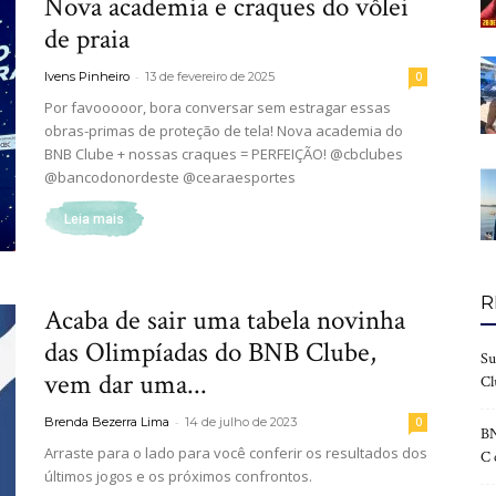
Nova academia e craques do vôlei
de praia
-
Ivens Pinheiro
13 de fevereiro de 2025
0
Por favooooor, bora conversar sem estragar essas
de
obras-primas de proteção de tela! Nova academia do
BNB Clube + nossas craques = PERFEIÇÃO! @cbclubes
@bancodonordeste @cearaesportes
Leia mais
Fortaleza
R
Acaba de sair uma tabela novinha
das Olimpíadas do BNB Clube,
Su
vem dar uma...
Cl
-
Brenda Bezerra Lima
14 de julho de 2023
0
BN
Arraste para o lado para você conferir os resultados dos
C 
últimos jogos e os próximos confrontos.