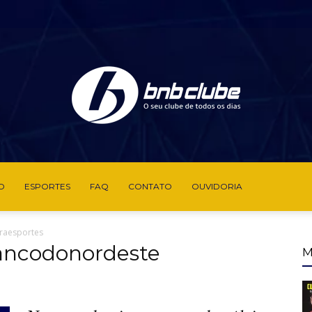
O
ESPORTES
FAQ
CONTATO
OUVIDORIA
BNB
raesportes
ancodonordeste
M
Clube