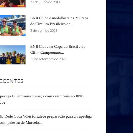
23 de julho de 2019
BNB Clube é medalhista na 2ª Etapa
do Circuito Brasileiro de...
3 de abril de 2023
BNB Clube na Copa do Brasil e do
CBI – Campeonato...
12 de setembro de 2022
ECENTES
perliga C Feminina começa com cerimônia no BNB
ube
B Rede Cuca Vôlei fortalece preparação para a Superliga
com palestra de Marcelo...