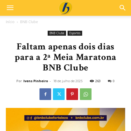
Início
BNB Clube
BNB Clube
Esportes
Faltam apenas dois dias
para a 2ª Meia Maratona
BNB Clube
Por
Ivens Pinheiro
-
263
0
18 de julho de 2025