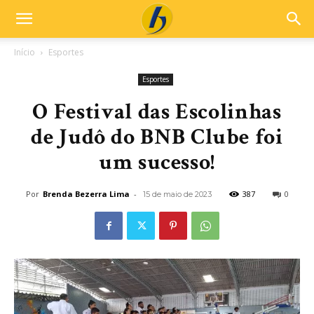
Início
Esportes
Esportes
O Festival das Escolinhas
de Judô do BNB Clube foi
um sucesso!
Por
Brenda Bezerra Lima
-
387
0
15 de maio de 2023